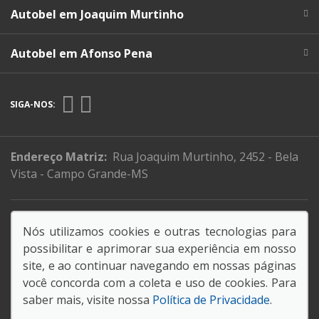
Autobel em Joaquim Murtinho
Autobel em Afonso Pena
SIGA-NOS:
Endereço Matriz:
Rua Joaquim Murtinho, 2452 - Bela
Vista - Campo Grande-MS
Nova Resolução Banco Central
Nós utilizamos cookies e outras tecnologias para
Código de Conduta
possibilitar e aprimorar sua experiência em nosso
site, e ao continuar navegando em nossas páginas
você concorda com a coleta e uso de cookies. Para
saber mais, visite nossa
Política de Privacidade
.