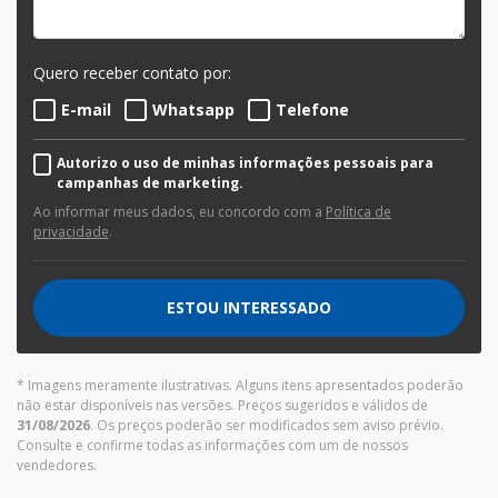
Quero receber contato por:
E-mail
Whatsapp
Telefone
Autorizo o uso de minhas informações pessoais para
campanhas de marketing.
Ao informar meus dados, eu concordo com a
Política de
privacidade
.
ESTOU INTERESSADO
* Imagens meramente ilustrativas. Alguns itens apresentados poderão
não estar disponíveis nas versões. Preços sugeridos e válidos de
31/08/2026
. Os preços poderão ser modificados sem aviso prévio.
Consulte e confirme todas as informações com um de nossos
vendedores.