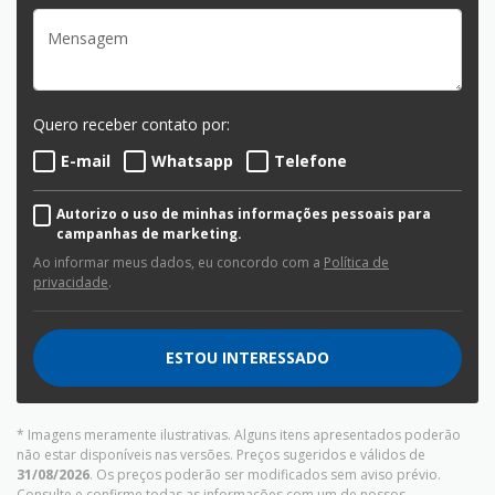
Quero receber contato por:
E-mail
Whatsapp
Telefone
Autorizo o uso de minhas informações pessoais para
campanhas de marketing.
Ao informar meus dados, eu concordo com a
Política de
privacidade
.
ESTOU INTERESSADO
* Imagens meramente ilustrativas. Alguns itens apresentados poderão
não estar disponíveis nas versões. Preços sugeridos e válidos de
31/08/2026
. Os preços poderão ser modificados sem aviso prévio.
Consulte e confirme todas as informações com um de nossos