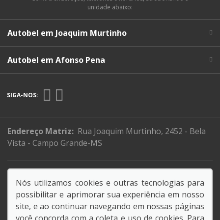
unidade abaixo:
Autobel em Joaquim Murtinho
Autobel em Afonso Pena
SIGA-NOS:
Endereço Matriz:
Rua Joaquim Murtinho, 2452 - Bela
Vista - Campo Grande-MS
Nova Resolução Banco Central
Nós utilizamos cookies e outras tecnologias para
Código de Conduta
possibilitar e aprimorar sua experiência em nosso
site, e ao continuar navegando em nossas páginas
você concorda com a coleta e uso de cookies. Para