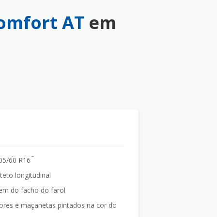
Comfort AT
em
05/60 R16
teto longitudinal
em do facho do farol
sores e maçanetas pintados na cor do