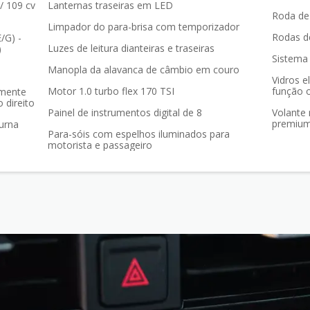
 / 109 cv
Lanternas traseiras em LED
Roda de
Limpador do para-brisa com temporizador
Rodas de
/G) -
Luzes de leitura dianteiras e traseiras
)
Sistema 
Manopla da alavanca de câmbio em couro
Vidros e
Motor 1.0 turbo flex 170 TSI
função 
amente
 direito
Painel de instrumentos digital de 8
Volante
premium 
urna
Para-sóis com espelhos iluminados para
motorista e passageiro