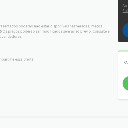
Ao
Pol
presentados poderão não estar disponíveis nas versões. Preços
5
Os preços poderão ser modificados sem aviso prévio. Consulte e
s vendedores.
partilhe essa oferta:
FA