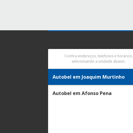
Confira endereços, telefones e horários,
selecionando a unidade abaixo:
Autobel em Joaquim Murtinho
Autobel em Afonso Pena