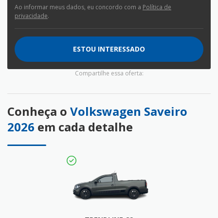
Ao informar meus dados, eu concordo com a
Política de
privacidade
.
ESTOU INTERESSADO
Compartilhe essa oferta:
Conheça o
Volkswagen Saveiro
2026
em cada detalhe