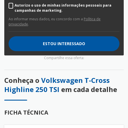
Autorizo o uso de minhas informações pessoais para
campanhas de marketing.
Ao informar meus dados, eu concordo com a
Política de
privacidade
.
ESTOU INTERESSADO
Compartilhe essa oferta:
Conheça o
Volkswagen T-Cross
Highline 250 TSI
em cada detalhe
FICHA TÉCNICA